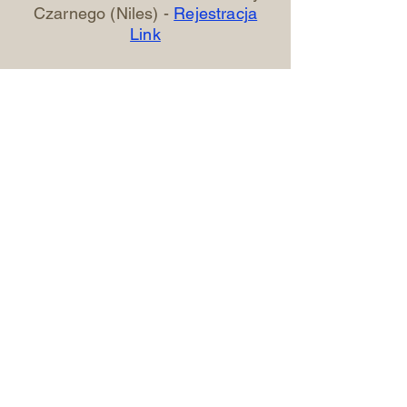
Czarnego (Niles) -
Rejestracja
Link
27ma D.H im. Jan Sobieski
(Algonquin) -
Rejestracja Link
Wędrownik (15-22)
2ga
Drużyna Wędrowników
-
Rejestracja Link
Hufiec Warta
Dla komendy którzy nie są
instruktorami -
Rejestracja Link