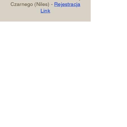
Czarnego (Niles) -
Rejestracja
Link
27ma D.H im. Jan Sobieski
(Algonquin) -
Rejestracja Link
Wędrownik (15-22)
2ga
Drużyna Wędrowników
-
Rejestracja Link
Hufiec Warta
Dla komendy którzy nie są
instruktorami -
Rejestracja Link