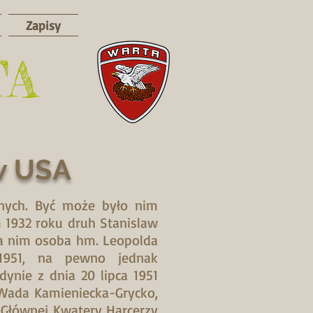
Zapisy
TA
 w USA
onych. Być może było nim
 1932 roku druh Stanislaw
a nim osoba hm. Leopolda
-1951, na pewno jednak
ynie z dnia 20 lipca 1951
 Wada Kamieniecka-Grycko,
 Głównej Kwatery Harcerzy