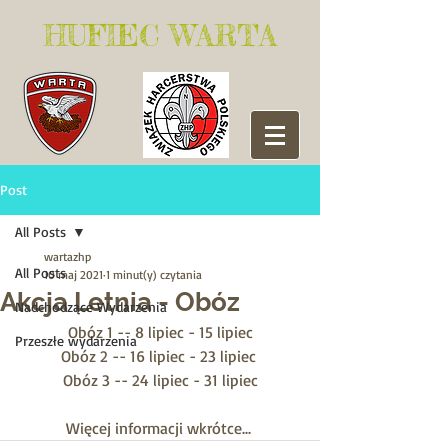
​HUFIEC WARTA
Post
All Posts
wartazhp
All Posts
10 maj 2021
1 minut(y) czytania
Akcja Letnia - Obóz
Nadchodzące Wydarzenia
Obóz 1 -- 8 lipiec - 15 lipiec
Przeszłe wydarzenia
Obóz 2 -- 16 lipiec - 23 lipiec 
Obóz 3 -- 24 lipiec - 31 lipiec
Więcej informacji wkrótce... 