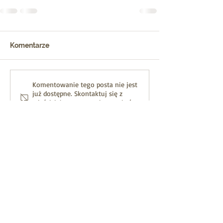
Komentarze
Komentowanie tego posta nie jest
już dostępne. Skontaktuj się z
właścicielem strony, aby uzyskać
więcej informacji.
© 2026 | Polish Scouting
Organization | Hufiec Harcerzy
Warta Chicago